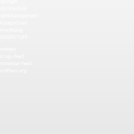
istungen
dizintechnik
ojektmanagement
kategorisiert
rmarktung
ASSERSTOFF
melden
ntrags-Feed
mmentar-Feed
rdPress.org