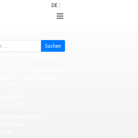
DE
rtragsabschluss Nuklear-
ntrum Moskau
ur der Hoffnung 2017 macht
ation bei Transumed Berlin
brid-OP Uniklinik Düsseldorf
bruar 2021
tober 2017
BFALLBEHANDLUNG
MOPreview
nzept