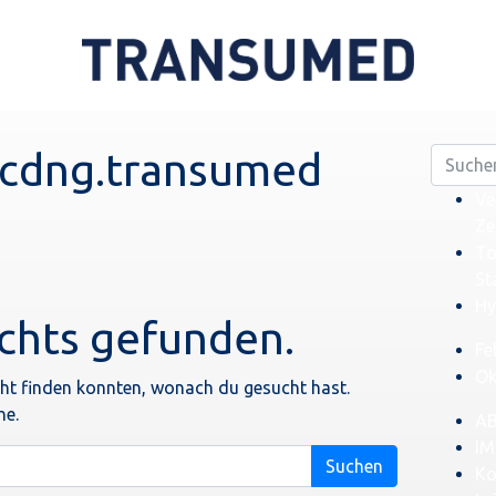
cdng.transumed
Suche
nach:
Ve
Ze
To
St
Hy
chts gefunden.
Fe
Ok
icht finden konnten, wonach du gesucht hast.
he.
A
IM
Ko